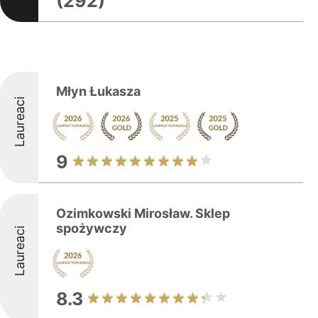
(292)
Młyn Łukasza
Laureaci
9
Ozimkowski Mirosław. Sklep
spożywczy
Laureaci
8.3