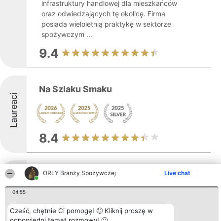
infrastruktury handlowej dla mieszkańców
oraz odwiedzających tę okolicę. Firma
posiada wieloletnią praktykę w sektorze
spożywczym ...
9.4
Na Szlaku Smaku
Laureaci
8.4
Sklep piwo regionalne
ORŁY Branży Spożywczej
Live chat
Laureaci
04:55
Cześć, chętnie Ci pomogę! 🙂 Kliknij proszę w
odpowiedni temat rozmowy! 🙂