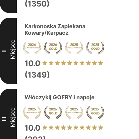
(1350)
Karkonoska Zapiekana
Kowary/Karpacz
Miejsce
II
10.0
(1349)
Włóczykij GOFRY i napoje
Miejsce
III
10.0