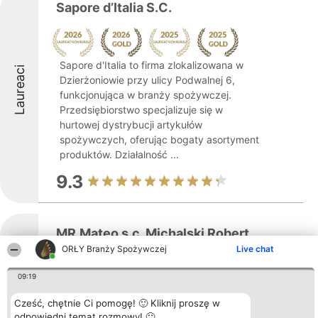
Sapore d’Italia S.C.
Sapore d'Italia to firma zlokalizowana w
Laureaci
Dzierżoniowie przy ulicy Podwalnej 6,
funkcjonująca w branży spożywczej.
Przedsiębiorstwo specjalizuje się w
hurtowej dystrybucji artykułów
spożywczych, oferując bogaty asortyment
produktów. Działalność ...
9.3
MR.Mateo s.c. Michalski Robert
ORŁY Branży Spożywczej
Live chat
09:19
Cześć, chętnie Ci pomogę! 🙂 Kliknij proszę w
odpowiedni temat rozmowy! 🙂