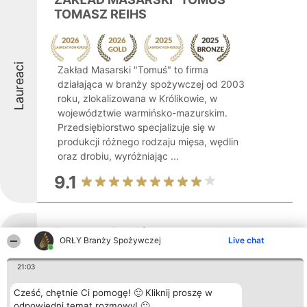
TOMASZ REIHS
Laureaci
Zakład Masarski "Tomuś" to firma
działająca w branży spożywczej od 2003
roku, zlokalizowana w Królikowie, w
województwie warmińsko-mazurskim.
Przedsiębiorstwo specjalizuje się w
produkcji różnego rodzaju mięsa, wędlin
oraz drobiu, wyróżniając ...
9.1
Domowe Smaki
ORŁY Branży Spożywczej
Live chat
21:03
Położona w Barczewie przy Osiedlu
Cześć, chętnie Ci pomogę! 🙂 Kliknij proszę w
Słoneczne 2D restauracja Domowe Smaki
odpowiedni temat rozmowy! 🙂