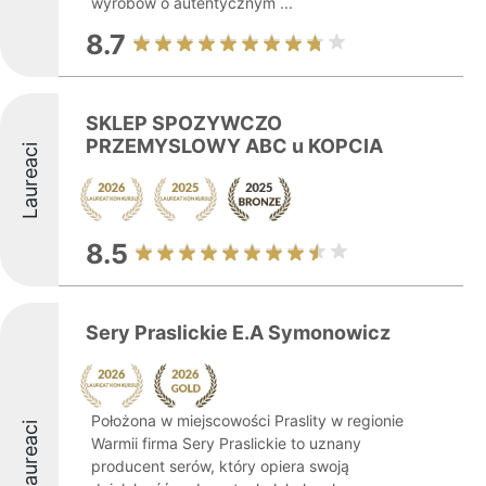
wyrobów o autentycznym ...
8.7
SKLEP SPOZYWCZO
PRZEMYSLOWY ABC u KOPCIA
Laureaci
8.5
Sery Praslickie E.A Symonowicz
Położona w miejscowości Praslity w regionie
Laureaci
Warmii firma Sery Praslickie to uznany
producent serów, który opiera swoją